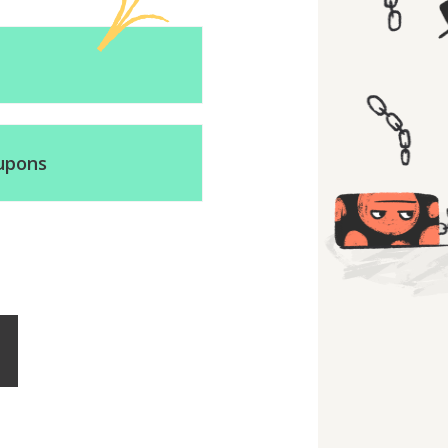
e
upons